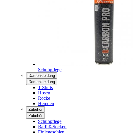
Schuhpflege
Damenkleidung
Damenkleidung
T-Shirts
Hosen
Röcke
Hemden
Zubehör
Zubehör
Schuhpflege
Barfuß-Socken
Einlegesohlen