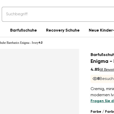
Barfußschuhe
Recovery Schuhe
Neue Kinder-
huhe Barebarics Enigma - Ivory
42
Barfußschu
Enigma - 
4.85
68 Bewer
8
Besuche
Cremig, mini
modernen Iv
Fragen Sie d
Farbe / Farb