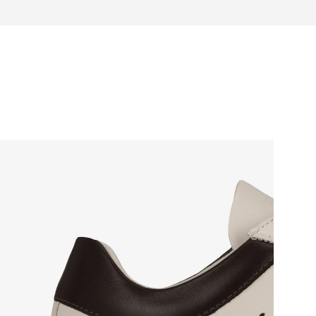
eitung zur Schuhpflege
für deine Zehen