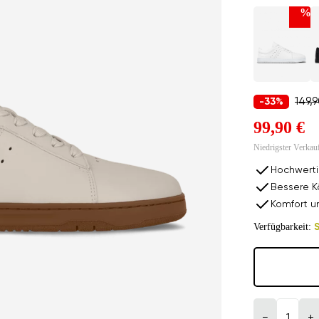
%
149,
-33%
99,90 €
Niedrigster Verkau
Hochwerti
Bessere K
Komfort u
Verfügbarkeit:
S
−
+