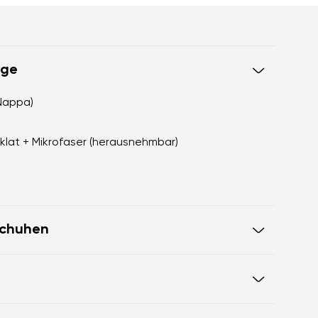
ege
(Nappa)
klat + Mikrofaser (herausnehmbar)
schuhen
 Zehenbündigkeit für eine korrekte