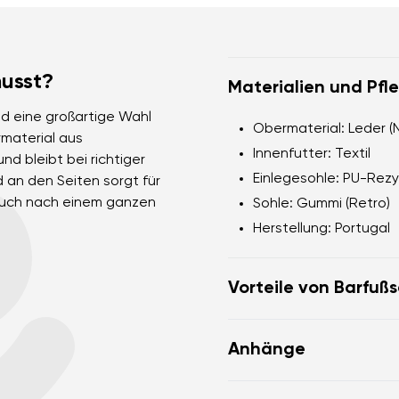
usst?
Materialien und Pfl
nd eine großartige Wahl
Obermaterial: Leder 
rmaterial aus
Innenfutter: Textil
nd bleibt bei richtiger
Einlegesohle: PU-Rezy
d an den Seiten sorgt für
auch nach einem ganzen
Sohle: Gummi (Retro)
Herstellung: Portugal
Vorteile von Barfuß
flexible Sohle
Anhänge
Zero Drop: Fersen und
Körperhaltung