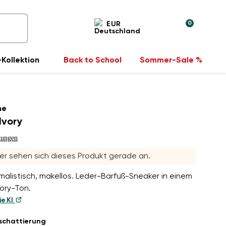
0
EUR
Kollektion
Back to School
Sommer-Sale %
he
Ivory
tungen
r sehen sich dieses Produkt gerade an.
malistisch, makellos. Leder-Barfuß-Sneaker in einem
ory-Ton.
ie KI
schattierung