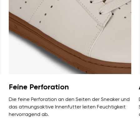
Sprache auswählen
ung der eingegebenen personenbezogenen Daten im Sinne von
dies
den.
Bestätigen
ung der eingegebenen personenbezogenen Daten im Sinne von
dies
den.
Bewertung hinzufügen
Feine Perforation
Die feine Perforation an den Seiten der Sneaker und
das atmungsaktive Innenfutter leiten Feuchtigkeit
hervorragend ab.