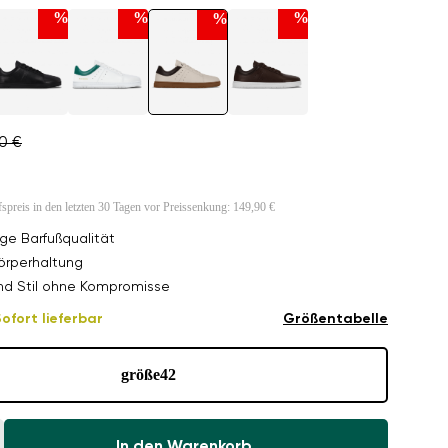
%
%
%
%
90 €
fspreis in den letzten 30 Tagen vor Preissenkung:
149,90 €
ge Barfußqualität
örperhaltung
nd Stil ohne Kompromisse
ofort lieferbar
Größentabelle
größe
42
In den Warenkorb