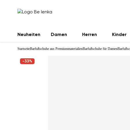
Neuheiten
Damen
Herren
Kinder
Startseite
Barfußschuhe aus Premiummaterialien
Barfußschuhe für Damen
Barfußsc
-33%