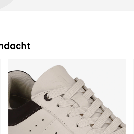
Garantiekarte
Anl
geräumige Zehenbox 
leichter Schuh
rchdacht
Deine E-Mail
Variante
Land ändern
Lieferland auswählen