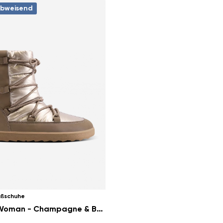
bweisend
ußschuhe
Snowfox Woman - Champagne & Brown