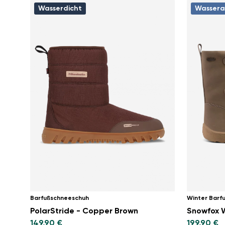
Wasserdicht
Wassera
Barfußschneeschuh
Winter Barf
PolarStride - Copper Brown
149,90 €
199,90 €