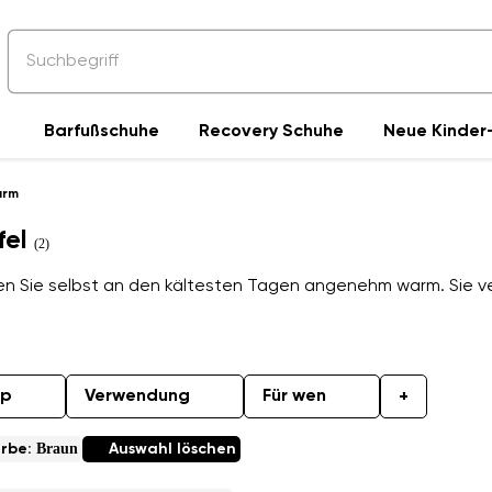
Barfußschuhe
Recovery Schuhe
Neue Kinder-
arm
fel
(2)
en Sie selbst an den kältesten Tagen angenehm warm. Sie ve
yp
Verwendung
Für wen
+
Braun
rbe:
Auswahl löschen