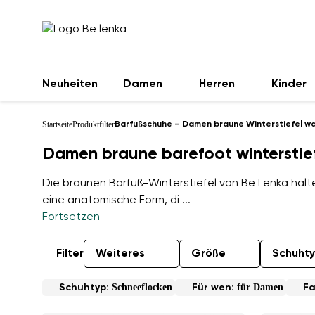
Neuheiten
Damen
Herren
Kinder
Startseite
Produktfilter
Barfußschuhe – Damen braune Winterstiefel w
Damen braune barefoot winterstie
Die braunen Barfuß-Winterstiefel von Be Lenka halt
eine anatomische Form, di
...
Fortsetzen
Filter
Weiteres
Größe
Schuht
Schneeflocken
für Damen
Schuhtyp:
Für wen:
Fa