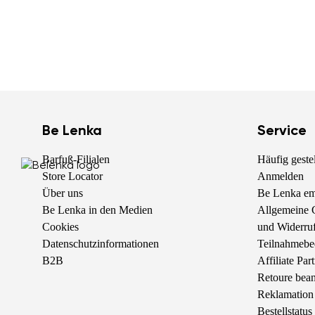
Be Lenka
Service
Barfuß-Filialen
Häufig geste
Store Locator
Anmelden
Über uns
Be Lenka em
Be Lenka in den Medien
Allgemeine 
Cookies
und Widerruf
Datenschutzinformationen
Teilnahmebe
B2B
Affiliate Pa
Retoure bean
Reklamation
Bestellstatus