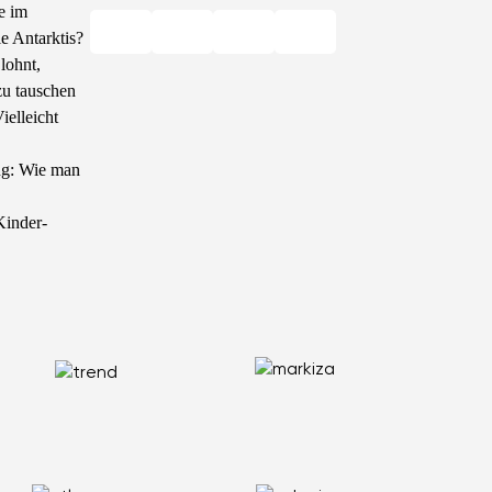
e im
ie Antarktis?
lohnt,
u tauschen
elleicht
ang: Wie man
Kinder-