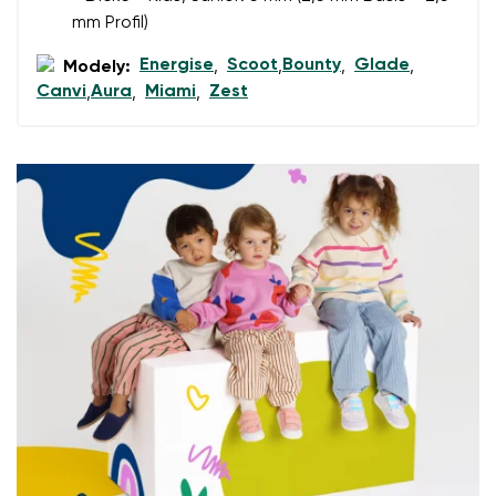
Bedingungen
und deren Veröffentlichung
personenbezogenen Daten im Sinne von
dieser
mm Profil)
einverstanden.
Bedingungen
und deren Veröffentlichung
einverstanden.
Energise
Scoot
Bounty
Glade
Modely:
,
,
,
,
Canvi
Aura
Miami
Zest
,
,
,
Bewertung hinzufügen