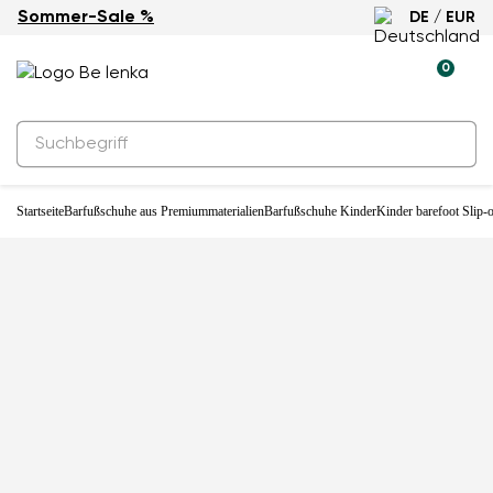
Sommer-Sale %
DE / EUR
-20%
0
Startseite
Barfußschuhe aus Premiummaterialien
Barfußschuhe Kinder
Kinder barefoot Slip