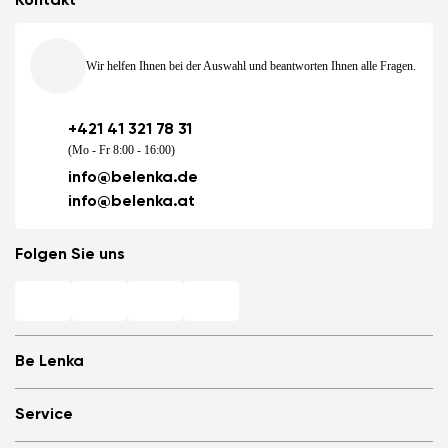
Kontakt
Wir helfen Ihnen bei der Auswahl und beantworten Ihnen alle Fragen.
+421 41 321 78 31
(Mo - Fr 8:00 - 16:00)
info@belenka.de
info@belenka.at
Folgen Sie uns
Be Lenka
Barfuß-Filialen
Service
Store Locator
Über uns