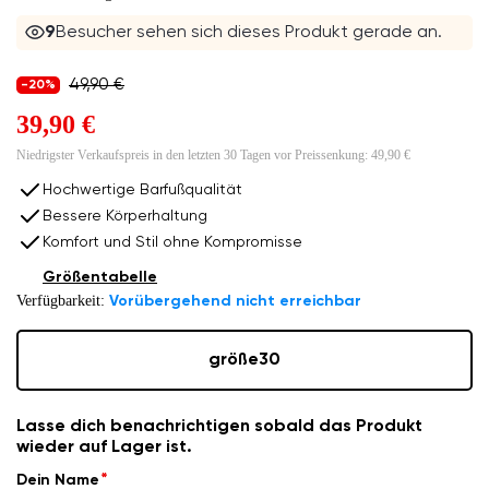
9
Besucher sehen sich dieses Produkt gerade an.
49,90 €
-20%
39,90 €
Niedrigster Verkaufspreis in den letzten 30 Tagen vor Preissenkung:
49,90 €
Hochwertige Barfußqualität
Bessere Körperhaltung
Komfort und Stil ohne Kompromisse
Größentabelle
Verfügbarkeit:
Vorübergehend nicht erreichbar
größe
30
Lasse dich benachrichtigen sobald das Produkt
wieder auf Lager ist.
Dein Name