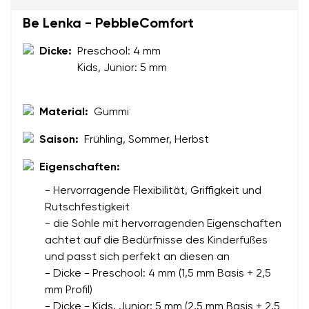
Be Lenka - PebbleComfort
Dein Name
Variante
Deine E-Mail
Dicke:
Preschool: 4 mm
Kids, Junior: 5 mm
Bestellnummer
Land ändern
Material:
Gummi
Variante
Lieferland auswählen
Saison:
Frühling, Sommer, Herbst
Eigenschaften:
Textbewertung
- Hervorragende Flexibilität, Griffigkeit und
Frage
Sprache auswählen
Rutschfestigkeit
- die Sohle mit hervorragenden Eigenschaften
achtet auf die Bedürfnisse des Kinderfußes
Bewertung
und passt sich perfekt an diesen an
- Dicke - Preschool: 4 mm (1,5 mm Basis + 2,5
Ich bin mit der Verarbeitung der eingegebenen
Bestätigen
mm Profil)
personenbezogenen Daten im Sinne von
dieser
Ich bin mit der Verarbeitung der eingegebenen
- Dicke - Kids, Junior: 5 mm (2,5 mm Basis + 2,5