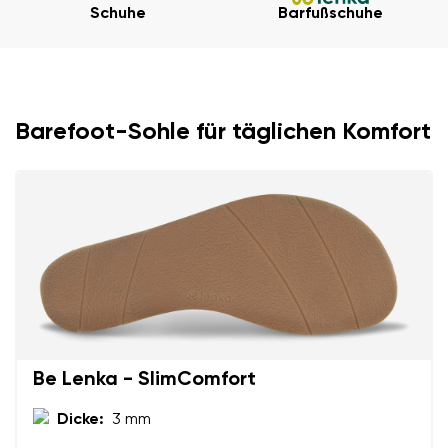
Schuhe
Barfußschuhe
Ihr Vor- und Nachname
Barefoot-Sohle für täglichen Komfort
Dein Name
Variante
Deine E-Mail
Bestellnummer
Land ändern
Variante
Lieferland auswählen
Be Lenka - SlimComfort
Textbewertung
Dicke:
3 mm
Frage
Sprache auswählen