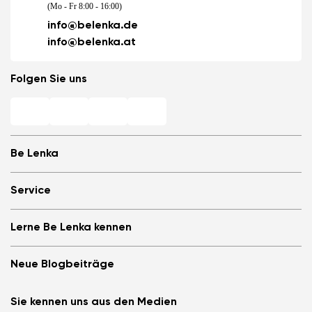
(Mo - Fr 8:00 - 16:00)
info@belenka.de
info@belenka.at
Folgen Sie uns
Be Lenka
Barfuß-Filialen
Service
Store Locator
Über uns
Häufig gestellte Fragen
Lerne Be Lenka kennen
Be Lenka in den Medien
Anmelden
Cookies
Be Lenka empfehlen &amp; Geld verdienen
Be Lenka Magazin
Datenschutzinformationen
Neue Blogbeiträge
Allgemeine Geschäftsbedingungen, Umtausch und Widerrufsrecht
Be Lenka Kids
B2B
Teilnahmebedingungen für Gewinnspiele
Be Lenka Recovery
Die Barefoot-Schuhe ArcticEdge im Extremtest. Wie
Affiliate Partnerprogramm
Sie kennen uns aus den Medien
Über unsere Sohlen
meisterten sie die Antarktis?