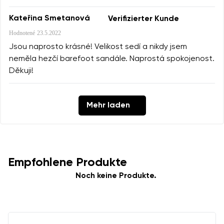
Kateřina Smetanová
Verifizierter Kunde
Hodnotené
23.5.2022
Jsou naprosto krásné! Velikost sedí a nikdy jsem
neměla hezčí barefoot sandále. Naprostá spokojenost.
Děkuji!
Mehr laden
Empfohlene Produkte
Noch keine Produkte.