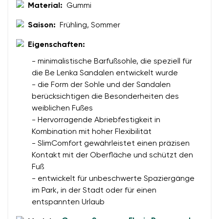
Material:
Gummi
Saison:
Frühling, Sommer
Bewertung
Eigenschaften:
Ich bin mit der Verarbeitung der eingegebenen
Bestätigen
- minimalistische Barfußsohle, die speziell für
personenbezogenen Daten im Sinne von
dieser
Ich bin mit der Verarbeitung der eingegebenen
die Be Lenka Sandalen entwickelt wurde
Bedingungen
und deren Veröffentlichung
personenbezogenen Daten im Sinne von
dieser
- die Form der Sohle und der Sandalen
einverstanden.
Bedingungen
und deren Veröffentlichung
berücksichtigen die Besonderheiten des
einverstanden.
weiblichen Fußes
- Hervorragende Abriebfestigkeit in
Kombination mit hoher Flexibilität
Bewertung hinzufügen
- SlimComfort gewährleistet einen präzisen
Kontakt mit der Oberfläche und schützt den
Fuß
- entwickelt für unbeschwerte Spaziergänge
im Park, in der Stadt oder für einen
entspannten Urlaub