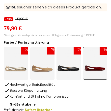
16
Besucher sehen sich dieses Produkt gerade an.
119,90 €
-33%
79,90 €
Niedrigster Verkaufspreis in den letzten 30 Tagen vor Preissenkung:
119,90 €
Farbe / Farbschattierung
%
%
%
%
Hochwertige Barfußqualität
Bessere Körperhaltung
Komfort und Stil ohne Kompromisse
Größentabelle
Verfügbarkeit:
Sofort lieferbar