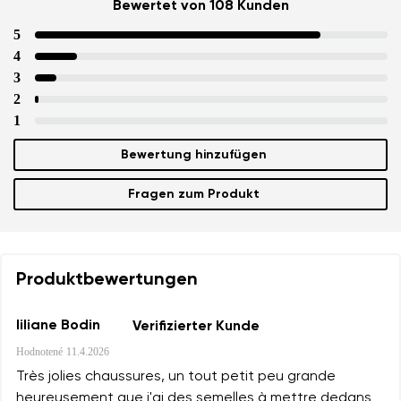
Bewertet von 108 Kunden
5
4
3
2
1
Bewertung hinzufügen
Fragen zum Produkt
Produktbewertungen
liliane Bodin
Verifizierter Kunde
Hodnotené
11.4.2026
Très jolies chaussures, un tout petit peu grande
heureusement que j'ai des semelles à mettre dedans