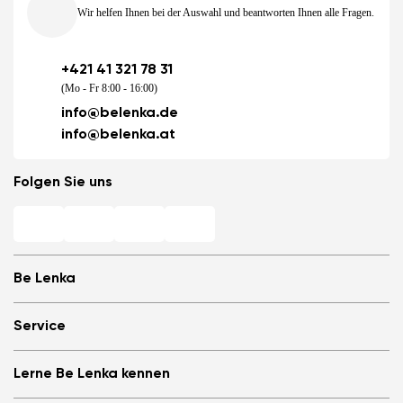
Wir helfen Ihnen bei der Auswahl und beantworten Ihnen alle Fragen.
+421 41 321 78 31
(Mo - Fr 8:00 - 16:00)
info@belenka.de
info@belenka.at
Folgen Sie uns
Be Lenka
Barfuß-Filialen
Service
Store Locator
Über uns
Häufig gestellte Fragen
Lerne Be Lenka kennen
Be Lenka in den Medien
Anmelden
Cookies