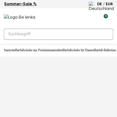
Sommer-Sale %
DE / EUR
-33%
0
Startseite
Barfußschuhe aus Premiummaterialien
Barfußschuhe für Damen
Barfuß-Ballerinas