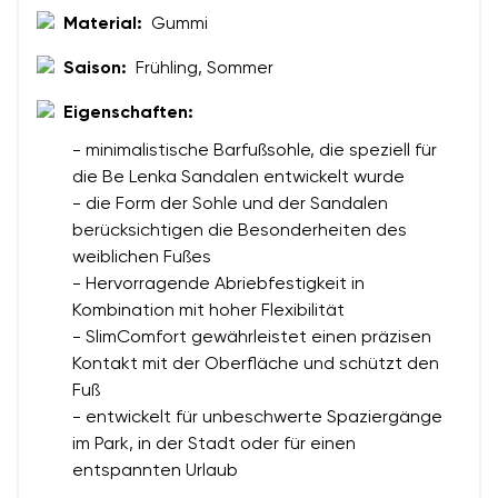
Material:
Gummi
Saison:
Frühling, Sommer
Bewertung
Eigenschaften:
Ich bin mit der Verarbeitung der eingegebenen
Bestätigen
personenbezogenen Daten im Sinne von
dieser
Ich bin mit der Verarbeitung der eingegebenen
- minimalistische Barfußsohle, die speziell für
Bedingungen
und deren Veröffentlichung
personenbezogenen Daten im Sinne von
dieser
die Be Lenka Sandalen entwickelt wurde
einverstanden.
Bedingungen
und deren Veröffentlichung
- die Form der Sohle und der Sandalen
einverstanden.
berücksichtigen die Besonderheiten des
weiblichen Fußes
- Hervorragende Abriebfestigkeit in
Bewertung hinzufügen
Kombination mit hoher Flexibilität
- SlimComfort gewährleistet einen präzisen
Kontakt mit der Oberfläche und schützt den
Fuß
- entwickelt für unbeschwerte Spaziergänge
im Park, in der Stadt oder für einen
entspannten Urlaub