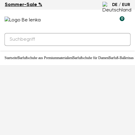
Sommer-Sale %
DE / EUR
Neuheit
0
Startseite
Barfußschuhe aus Premiummaterialien
Barfußschuhe für Damen
Barfuß-Ballerinas 