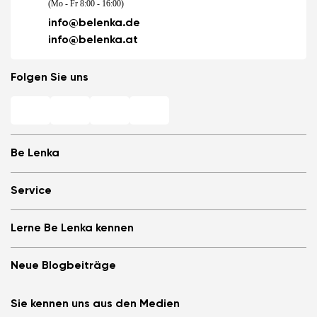
(Mo - Fr 8:00 - 16:00)
info@belenka.de
info@belenka.at
Folgen Sie uns
Be Lenka
Barfuß-Filialen
Service
Store Locator
Über uns
Häufig gestellte Fragen
Lerne Be Lenka kennen
Be Lenka in den Medien
Anmelden
Cookies
Be Lenka empfehlen &amp; Geld verdienen
Be Lenka Magazin
Datenschutzinformationen
Neue Blogbeiträge
Allgemeine Geschäftsbedingungen, Umtausch und Widerrufsrecht
Be Lenka Kids
B2B
Teilnahmebedingungen für Gewinnspiele
Be Lenka Recovery
Die Barefoot-Schuhe ArcticEdge im Extremtest. Wie
Affiliate Partnerprogramm
Sie kennen uns aus den Medien
Über unsere Sohlen
meisterten sie die Antarktis?