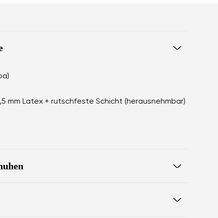
e
pa)
2,5 mm Latex + rutschfeste Schicht (herausnehmbar)
chuhen
Spitze auf gleicher Höhe für
ng