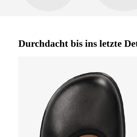
Durchdacht bis ins letzte Det
Ihr Vor- und Nachname
Dein Name
Variante
Bestellnummer
Frage
Textbewertung