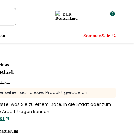
0
EUR
ion
Sommer-Sale %
rinas
 Black
tungen
r sehen sich dieses Produkt gerade an.
te, was Sie zu einem Date, in die Stadt oder zum
ie Arbeit tragen können.
 KI
hattierung