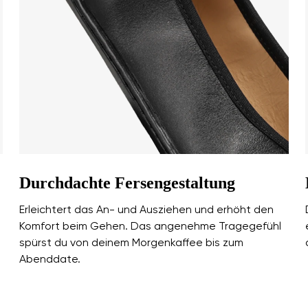
Sprache auswählen
diese
ung der eingegebenen personenbezogenen Daten im Sinne von
den.
Bestätigen
diese
ung der eingegebenen personenbezogenen Daten im Sinne von
den.
Bewertung hinzufügen
Durchdachte Fersengestaltung
Erleichtert das An- und Ausziehen und erhöht den
Komfort beim Gehen. Das angenehme Tragegefühl
spürst du von deinem Morgenkaffee bis zum
Abenddate.