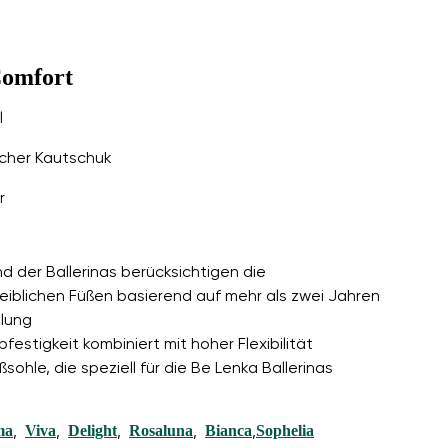
Comfort
l
cher Kautschuk
r
nd der Ballerinas berücksichtigen die
iblichen Füßen basierend auf mehr als zwei Jahren
lung
estigkeit kombiniert mit hoher Flexibilität
ßsohle, die speziell für die Be Lenka Ballerinas
ma
Viva
Delight
Rosaluna
Bianca
Sophelia
,
,
,
,
,