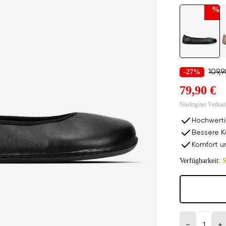
%
-27%
109,9
79,90 €
Niedrigster Verkau
Hochwerti
Bessere K
Komfort u
Verfügbarkeit:
S
−
+