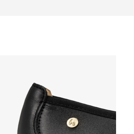
tung zur Schuhpflege
für natürliche Zehenbewegung
 für ganztägiges Tragen