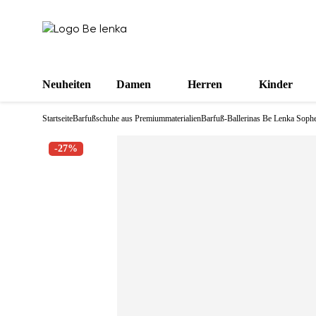
Neuheiten
Damen
Herren
Kinder
Startseite
Barfußschuhe aus Premiummaterialien
Barfuß-Ballerinas Be Lenka Sophe
-27%