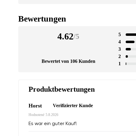
Bewertungen
4.62
5
/
5
4
3
2
Bewertet von 106 Kunden
1
Produktbewertungen
Horst
Verifizierter Kunde
Hodnotené
5.8.2026
Es war ein guter Kauf!