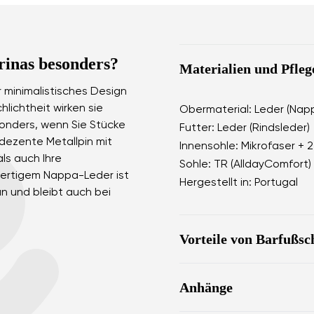
rinas besonders?
Materialien und Pfleg
 minimalistisches Design
hlichtheit wirken sie
Obermaterial: Leder (Nap
sonders, wenn Sie Stücke
Futter: Leder (Rindsleder)
dezente Metallpin mit
Innensohle: Mikrofaser + 
ls auch Ihre
Sohle: TR (AlldayComfort)
wertigem Nappa-Leder ist
Hergestellt in: Portugal
an und bleibt auch bei
Vorteile von Barfußs
ultra flexible Sohle
Anhänge
Zero Drop: Ferse und 
gesunde Körperhaltu