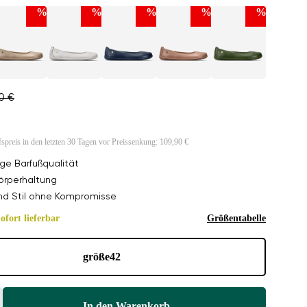
%
%
%
%
%
0 €
fspreis in den letzten 30 Tagen vor Preissenkung:
109,90 €
ge Barfußqualität
örperhaltung
nd Stil ohne Kompromisse
ofort lieferbar
Größentabelle
größe
42
In den Warenkorb