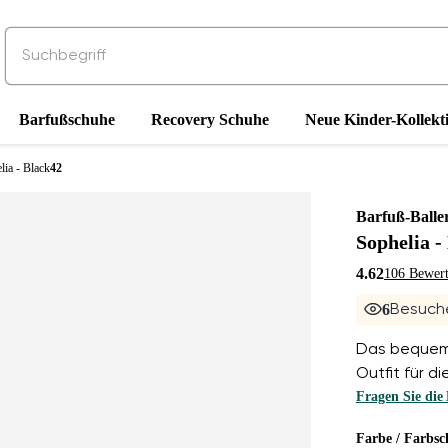
Barfußschuhe
Recovery Schuhe
Neue Kinder-Kollekt
lia - Black
42
Barfuß-Balle
Sophelia -
4.62
106 Bewer
6
Besuche
Das bequems
Outfit für d
Fragen Sie die
Farbe / Farbsc