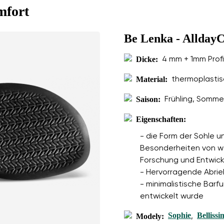
mfort
Be Lenka - Allday
Dicke:
4 mm + 1mm Profi
Material:
thermoplastis
Saison:
Frühling, Somme
Eigenschaften:
- die Form der Sohle u
Besonderheiten von we
Forschung und Entwick
- Hervorragende Abriebf
- minimalistische Barfu
entwickelt wurde
Sophie
Bellissi
Modely:
,