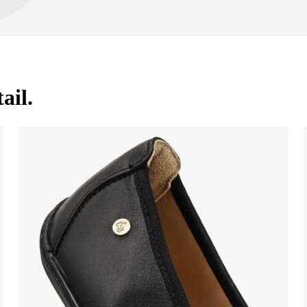
Garantiekarte
Anlei
geräumige Zehenbox 
leichter Schuh, ideal
ail.
Deine E-Mail
Variante
Land ändern
Lieferland auswählen