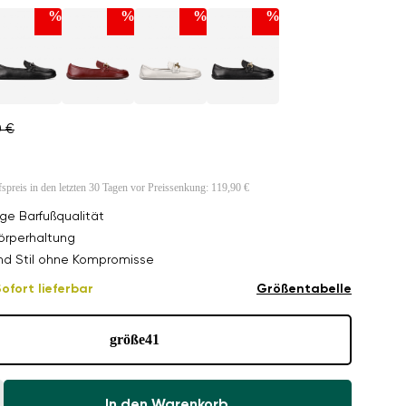
%
%
%
%
0 €
fspreis in den letzten 30 Tagen vor Preissenkung:
119,90 €
ge Barfußqualität
örperhaltung
nd Stil ohne Kompromisse
ofort lieferbar
Größentabelle
größe
41
In den Warenkorb