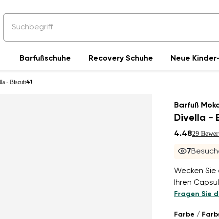
Barfußschuhe
Recovery Schuhe
Neue Kinder-
a - Biscuit
41
Barfuß Moka
Divella - 
4.48
29 Bewer
7
Besuche
Wecken Sie d
Ihren Capsu
Fragen Sie d
Farbe / Farb