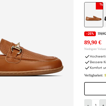
%
119,9
-25%
89,90 €
Niedrigster Verkau
Hochwerti
Bessere K
Komfort u
Verfügbarkeit:
S
−
+