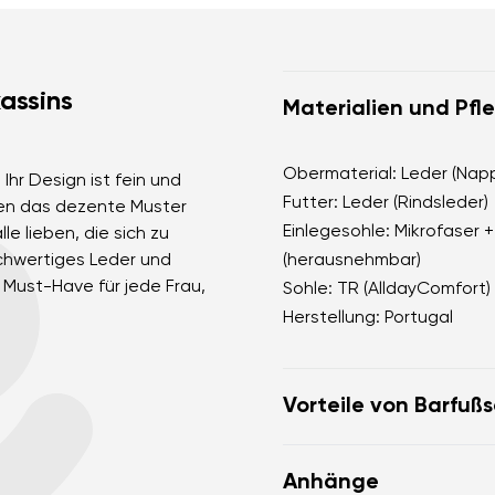
assins
Materialien und Pfl
Obermaterial: Leder (Nap
Ihr Design ist fein und
Futter: Leder (Rindsleder)
rden das dezente Muster
Einlegesohle: Mikrofaser 
e lieben, die sich zu
chwertiges Leder und
(herausnehmbar)
Must-Have für jede Frau,
Sohle: TR (AlldayComfort)
.
Herstellung: Portugal
Vorteile von Barfuß
ahmen das Barfußgeh
Anhänge
die anatomische Form