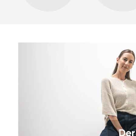
Ihr Vor- und Nachname
Dein Name
Variante
Bestellnummer
Frage
Der
Textbewertung