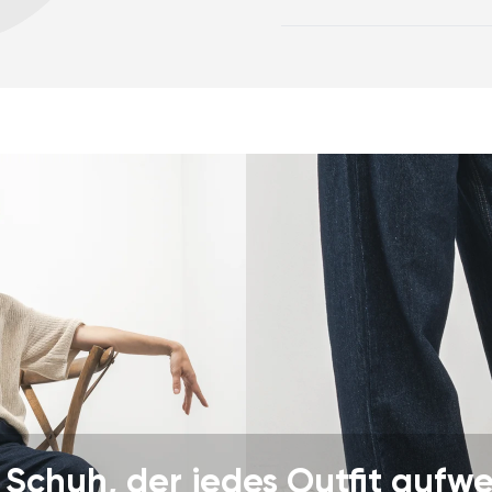
für die Zehen
Garantiekarte
Anl
Zero Drop hält Ferse 
korrekte Körperhaltun
die 5 mm starke Stimul
Nervenenden des Fuß
flexible Materialien u
und Sehnen des Fuße
das geringe Gewicht 
Deine E-Mail
Variante
Land ändern
Lieferland auswählen
 Schuh, der jedes Outfit aufwe