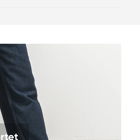
eitung zur Schuhpflege
und Zehen auf gleicher Höhe für eine
g
ationssohle aktiviert die
es
nterstützen die Funktion von Muskeln
s
des Schuhs beugt Fußermüdung vor
rtet