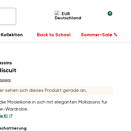
0
EUR
Kollektion
Back to School
Sommer-Sale %
ssins
Biscuit
tungen
r sehen sich dieses Produkt gerade an.
ie Modeikone in sich mit eleganten Mokassins für
le-Wardrobe.
ie KI
schattierung