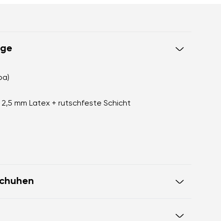
ege
pa)
+ 2,5 mm Latex + rutschfeste Schicht
schuhen
en perfekt nach
 des Schuhs bietet großzügig Platz