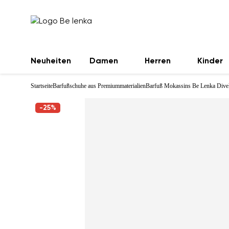
Neuheiten
Damen
Herren
Kinder
Startseite
Barfußschuhe aus Premiummaterialien
Barfuß Mokassins Be Lenka Divell
-25%