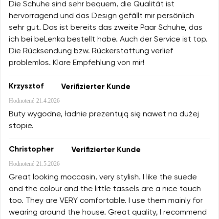
Die Schuhe sind sehr bequem, die Qualität ist
hervorragend und das Design gefällt mir persönlich
sehr gut. Das ist bereits das zweite Paar Schuhe, das
ich bei beLenka bestellt habe. Auch der Service ist top.
Die Rücksendung bzw. Rückerstattung verlief
problemlos. Klare Empfehlung von mir!
Krzysztof
Verifizierter Kunde
Hodnotené
21.4.2026
Buty wygodne, ładnie prezentują się nawet na dużej
stopie.
Christopher
Verifizierter Kunde
Hodnotené
21.5.2026
Great looking moccasin, very stylish. I like the suede
and the colour and the little tassels are a nice touch
too. They are VERY comfortable. I use them mainly for
wearing around the house. Great quality, I recommend