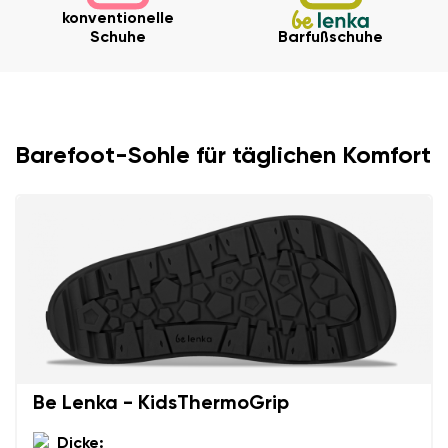
konventionelle
Schuhe
Barfußschuhe
Barefoot-Sohle für täglichen Komfort
Ihr Vor- und Nachname
Dein Name
Variante
Deine E-Mail
Bestellnummer
Be Lenka - KidsThermoGrip
Land ändern
Variante
Lieferland auswählen
Dicke: