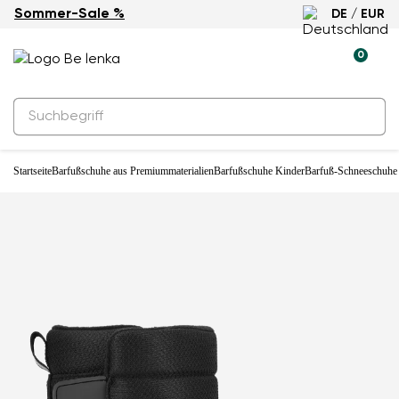
Sommer-Sale %
DE / EUR
Wasserdicht
0
Startseite
Barfußschuhe aus Premiummaterialien
Barfußschuhe Kinder
Barfuß-Schneeschuhe 