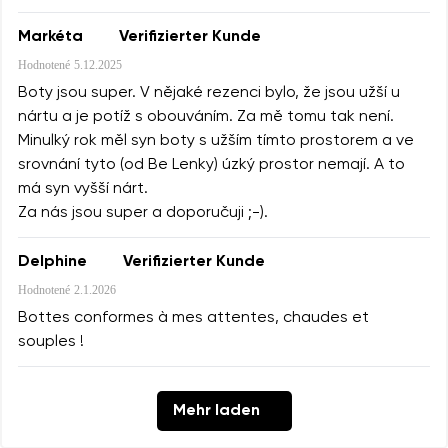
Markéta
Verifizierter Kunde
Hodnotené
5.12.2025
Boty jsou super. V nějaké rezenci bylo, že jsou užší u
nártu a je potíž s obouváním. Za mě tomu tak není.
Minulký rok měl syn boty s užším tímto prostorem a ve
srovnání tyto (od Be Lenky) úzký prostor nemají. A to
má syn vyšší nárt.
Za nás jsou super a doporučuji ;-).
Delphine
Verifizierter Kunde
Hodnotené
2.1.2026
Bottes conformes à mes attentes, chaudes et
souples !
Mehr laden