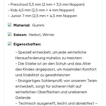
- Preschool 5,5 mm (2 mm + 3,5 mm Noppen)
- Kids 6,5 mm (2,5 mm + 4 mm Noppen)
Textbewertung
- Junior 7 mm (2,5 mm + 4,5 mm Noppen
Frage
Sprache auswählen
Material:
Gummi
Saison:
Herbst, Winter
Bewertung
Eigenschaften:
Ich bin mit der Verarbeitung der eingegebenen
Bestätigen
- Speziell entwickelt, um jede winterliche
personenbezogenen Daten im Sinne von
dieser
Ich bin mit der Verarbeitung der eingegebenen
Herausforderung mühelos zu meistern
Bedingungen
und deren Veröffentlichung
personenbezogenen Daten im Sinne von
dieser
- Die Stärke ist an den Schuh und das Alter
einverstanden.
Bedingungen
und deren Veröffentlichung
des Kindes angepasst, um maximalen Komfort
einverstanden.
und Stabilität zu gewährleisten
- Einzigartiges Sohlenprofil, von unserem Team
entwickelt, sorgt für sicheren Halt auf
Bewertung hinzufügen
winterlichen Oberflächen und unebenem
Gelände
- Technisch ausgereift, leicht und abriebfest –