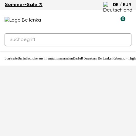
Sommer-Sale %
DE / EUR
-30%
0
Startseite
Barfußschuhe aus Premiummaterialien
Barfuß Sneakers Be Lenka Rebound - High 