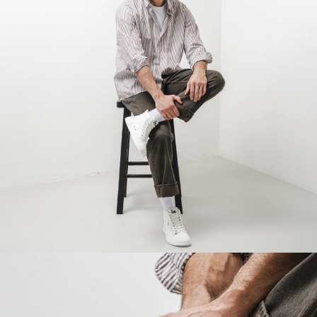
Ihr Vor- und Nachname
Dein Name
Variante
Deine E-Mail
Bestellnummer
Land ändern
Variante
Lieferland auswählen
Textbewertung