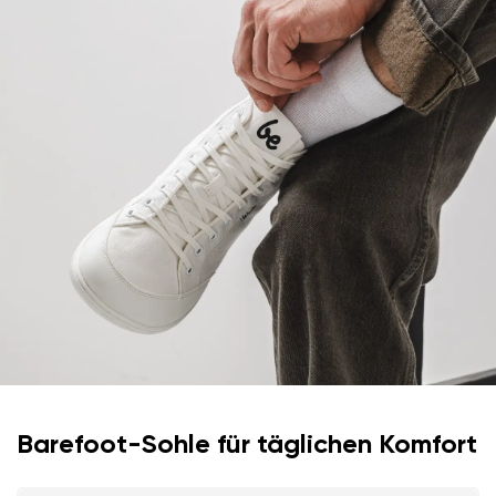
Frage
Sprache auswählen
Bewertung
Ich bin mit der Verarbeitung der eingegebenen
Bestätigen
personenbezogenen Daten im Sinne von
dieser
Ich bin mit der Verarbeitung der eingegebenen
Bedingungen
und deren Veröffentlichung
personenbezogenen Daten im Sinne von
dieser
einverstanden.
Bedingungen
und deren Veröffentlichung
einverstanden.
Bewertung hinzufügen
Barefoot-Sohle für täglichen Komfort