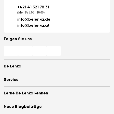
+421 41 321 78 31
(Mo - Fr 8:00 - 16:00)
info@belenka.de
info@belenka.at
Folgen Sie uns
Be Lenka
Barfuß-Filialen
Service
Store Locator
Über uns
Häufig gestellte Fragen
Lerne Be Lenka kennen
Be Lenka in den Medien
Anmelden
Cookies
Be Lenka empfehlen &amp; Geld verdienen
Be Lenka Magazin
Datenschutzinformationen
Neue Blogbeiträge
Allgemeine Geschäftsbedingungen, Umtausch und Widerrufsrecht
Be Lenka Kids
B2B
Teilnahmebedingungen für Gewinnspiele