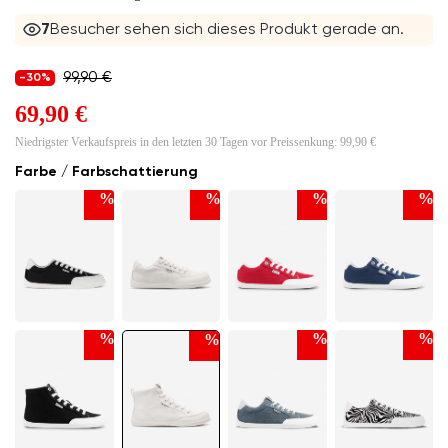
7
Besucher sehen sich dieses Produkt gerade an.
99,90 €
-30%
69,90 €
Niedrigster Verkaufspreis in den letzten 30 Tagen vor Preissenkung:
99,90 €
Farbe / Farbschattierung
%
%
%
%
%
%
%
%