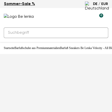
Sommer-Sale %
DE / EUR
-25%
0
Startseite
Barfußschuhe aus Premiummaterialien
Barfuß Sneakers Be Lenka Velocity - All B