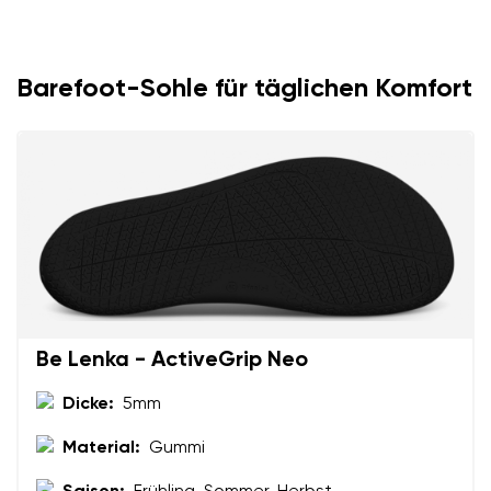
Textbewertung
Frage
Sprache auswählen
Barefoot-Sohle für täglichen Komfort
Bewertung
Ich bin mit der Verarbeitung der eingegebenen
Bestätigen
personenbezogenen Daten im Sinne von
dieser
Ich bin mit der Verarbeitung der eingegebenen
Bedingungen
und deren Veröffentlichung
personenbezogenen Daten im Sinne von
dieser
einverstanden.
Bedingungen
und deren Veröffentlichung
einverstanden.
Be Lenka - ActiveGrip Neo
Bewertung hinzufügen
Dicke:
5mm
Material:
Gummi