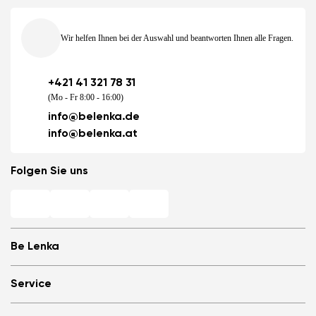
Wir helfen Ihnen bei der Auswahl und beantworten Ihnen alle Fragen.
+421 41 321 78 31
(Mo - Fr 8:00 - 16:00)
info@belenka.de
info@belenka.at
Folgen Sie uns
Be Lenka
Barfuß-Filialen
Service
Store Locator
Über uns
Häufig gestellte Fragen