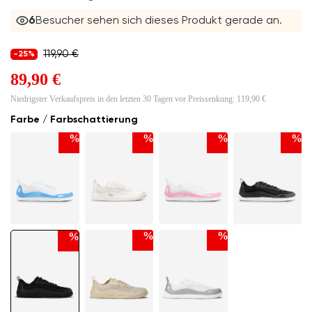
6
Besucher sehen sich dieses Produkt gerade an.
119,90 €
-25%
89,90 €
Niedrigster Verkaufspreis in den letzten 30 Tagen vor Preissenkung:
119,90 €
Farbe / Farbschattierung
%
%
%
%
%
%
%