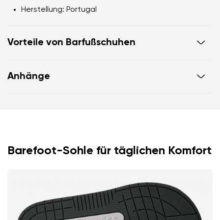
Herstellung
: Portugal
Vorteile von Barfußschuhen
flexible Sohle
Anhänge
Zero Drop: Fersen und Zehenbündigkeit für eine
korrekte Körperhaltung
Garantiekarte
Anleitung zur Schuhpflege
geräumige Zehenbox für deine Zehen
leichter Schuh
Barefoot-Sohle für täglichen Komfort
Ihr Vor- und Nachname