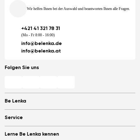
Wir helfen Ihnen bei der Auswahl und beantworten Ihnen alle Fragen.
+421 41 321 78 31
(Mo - Fr 8:00 - 16:00)
info@belenka.de
info@belenka.at
Folgen Sie uns
Be Lenka
Barfuß-Filialen
Service
Store Locator
Über uns
Häufig gestellte Fragen
Lerne Be Lenka kennen
Be Lenka in den Medien
Anmelden