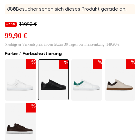
8
Besucher sehen sich dieses Produkt gerade an.
149,90 €
-33%
99,90 €
Niedrigster Verkaufspreis in den letzten 30 Tagen vor Preissenkung:
149,90 €
Farbe / Farbschattierung
%
%
%
%
%