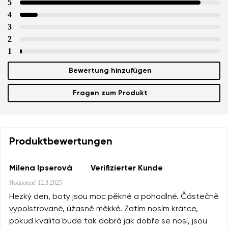
5
4
3
2
1
Bewertung hinzufügen
Fragen zum Produkt
Produktbewertungen
Milena Ipserová
Verifizierter Kunde
Hodnotené
12.3.2025
Hezký den, boty jsou moc pěkné a pohodlné. Částečně
vypolstrované, úžasně měkké. Zatím nosím krátce,
pokud kvalita bude tak dobrá jak dobře se nosí, jsou