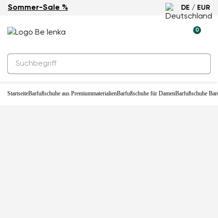
Sommer-Sale %
DE / EUR
-33%
0
Startseite
Barfußschuhe aus Premiummaterialien
Barfußschuhe für Damen
Barfußschuhe Bare