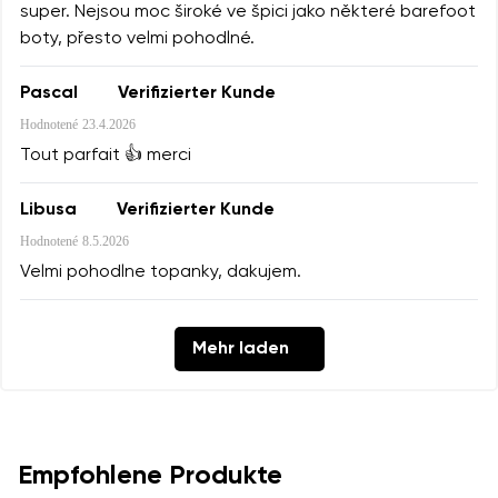
super. Nejsou moc široké ve špici jako některé barefoot
boty, přesto velmi pohodlné.
Pascal
Verifizierter Kunde
Hodnotené
23.4.2026
Tout parfait 👍 merci
Libusa
Verifizierter Kunde
Hodnotené
8.5.2026
Velmi pohodlne topanky, dakujem.
Mehr laden
Empfohlene Produkte