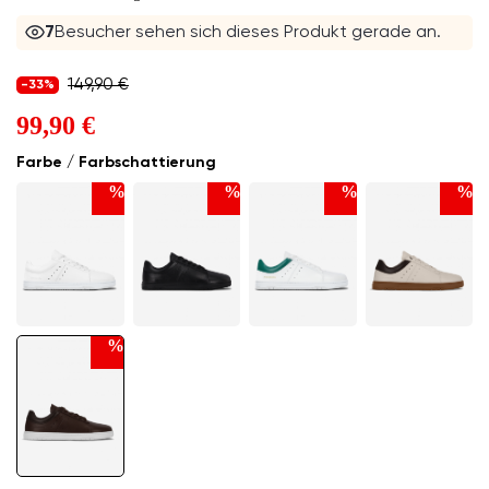
6
Besucher sehen sich dieses Produkt gerade an.
149,90 €
-33%
99,90 €
Farbe / Farbschattierung
%
%
%
%
%