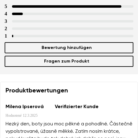
5
4
3
2
1
Bewertung hinzufügen
Fragen zum Produkt
Produktbewertungen
Milena Ipserová
Verifizierter Kunde
Hodnotené
12.3.2025
Hezký den, boty jsou moc pěkné a pohodlné. Částečně
vypolstrované, úžasně měkké. Zatím nosím krátce,