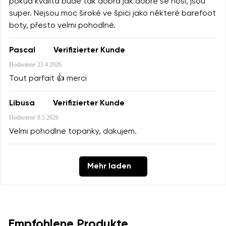
pokud kvalita bude tak dobrá jak dobře se nosí, jsou
super. Nejsou moc široké ve špici jako některé barefoot
boty, přesto velmi pohodlné.
Pascal
Verifizierter Kunde
Hodnotené
23.4.2026
Tout parfait 👍 merci
Libusa
Verifizierter Kunde
Hodnotené
8.5.2026
Velmi pohodlne topanky, dakujem.
Mehr laden
Empfohlene Produkte