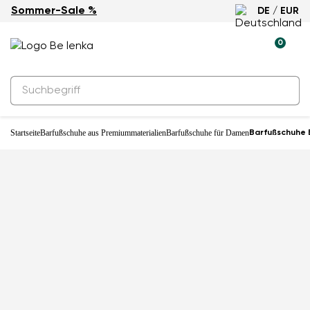
Sommer-Sale %
DE / EUR
-33%
0
Startseite
Barfußschuhe aus Premiummaterialien
Barfußschuhe für Damen
Barfußschuhe 