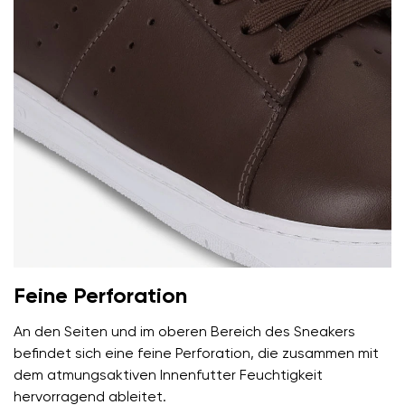
Ihr Vor- und Nachname
Dein Name
Variante
Deine E-Mail
Feine Perforation
Bestellnummer
Land ändern
An den Seiten und im oberen Bereich des Sneakers
Variante
befindet sich eine feine Perforation, die zusammen mit
Lieferland auswählen
dem atmungsaktiven Innenfutter Feuchtigkeit
hervorragend ableitet.