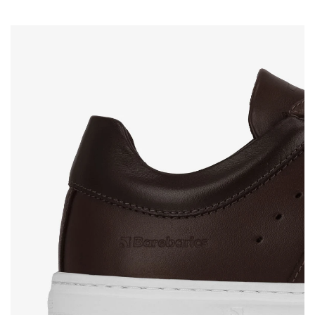
Textbewertung
Frage
Sprache auswählen
Bewertung
Ich bin mit der Verarbeitung der eingegebenen
Bestätigen
personenbezogenen Daten im Sinne von
dieser
Ich bin mit der Verarbeitung der eingegebenen
Bedingungen
und deren Veröffentlichung
personenbezogenen Daten im Sinne von
dieser
einverstanden.
Bedingungen
und deren Veröffentlichung
einverstanden.
Bewertung hinzufügen