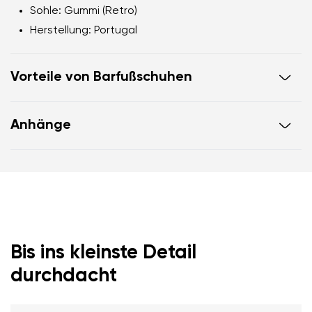
Sohle: Gummi (Retro)
Herstellung: Portugal
Vorteile von Barfußschuhen
flexible Sohle
Anhänge
Zero Drop: Fersen und Zehenbündigkeit für eine
korrekte Körperhaltung
Garantiekarte
Anleitung zur Schuhpflege
geräumige Zehenbox für deine Zehen
leichter Schuh
Bis ins kleinste Detail
durchdacht