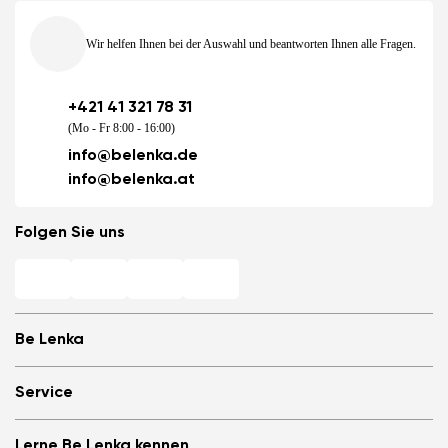
Wir helfen Ihnen bei der Auswahl und beantworten Ihnen alle Fragen.
+421 41 321 78 31
(Mo - Fr 8:00 - 16:00)
info@belenka.de
info@belenka.at
Folgen Sie uns
Be Lenka
Barfuß-Filialen
Service
Store Locator
Über uns
Häufig gestellte Fragen
Lerne Be Lenka kennen