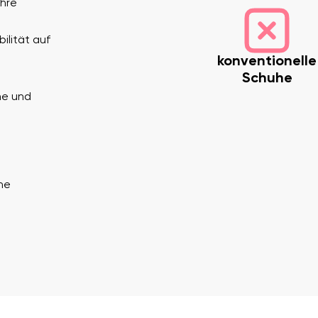
Ihre
ilität auf
konventionelle
Schuhe
he und
Deine E-Mail
Variante
ne
Land ändern
Lieferland auswählen