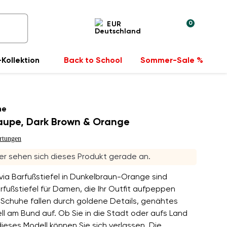
0
EUR
Kollektion
Back to School
Sommer-Sale %
he
Taupe, Dark Brown & Orange
rtungen
r sehen sich dieses Produkt gerade an.
via Barfußstiefel in Dunkelbraun-Orange sind
fußstiefel für Damen, die Ihr Outfit aufpeppen
 Schuhe fallen durch goldene Details, genähtes
ll am Bund auf. Ob Sie in die Stadt oder aufs Land
ieses Modell können Sie sich verlassen. Die