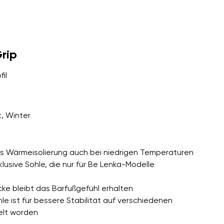
er Bedingungen
und deren
rip
il
er Bedingungen
und deren
t, Winter
 als Wärmeisolierung auch bei niedrigen Temperaturen
klusive Sohle, die nur für Be Lenka-Modelle
icke bleibt das Barfußgefühl erhalten
hle ist für bessere Stabilität auf verschiedenen
elt worden