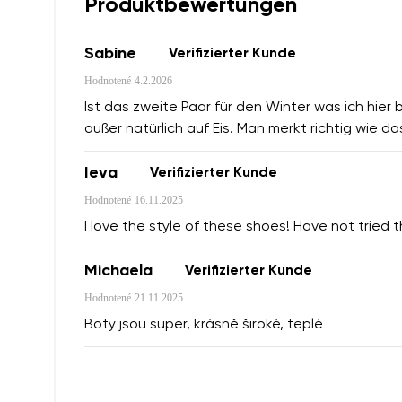
Produktbewertungen
Sabine
Verifizierter Kunde
Hodnotené
4.2.2026
Ist das zweite Paar für den Winter was ich hier
außer natürlich auf Eis. Man merkt richtig wie d
Ieva
Verifizierter Kunde
Hodnotené
16.11.2025
I love the style of these shoes! Have not tried
Michaela
Verifizierter Kunde
Hodnotené
21.11.2025
Boty jsou super, krásně široké, teplé