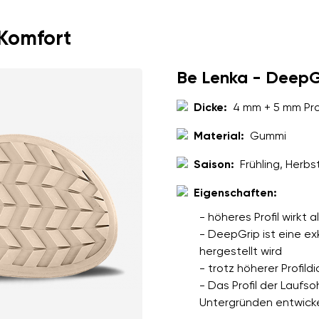
Sprache auswählen
 Komfort
ung der eingegebenen personenbezogenen Daten im Sinne von
dies
Be Lenka - DeepG
den.
Bestätigen
Dicke:
4 mm + 5 mm Prof
ung der eingegebenen personenbezogenen Daten im Sinne von
dies
Material:
Gummi
den.
Saison:
Frühling, Herbs
Bewertung hinzufügen
Eigenschaften:
- höheres Profil wirkt
- DeepGrip ist eine ex
hergestellt wird
- trotz höherer Profild
- Das Profil der Laufso
Untergründen entwick