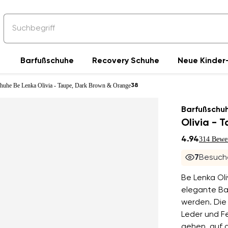
Barfußschuhe
Recovery Schuhe
Neue Kinder-
huhe Be Lenka Olivia - Taupe, Dark Brown & Orange
38
Barfußschu
Olivia - 
4.94
314 Bewe
7
Besuche
Be Lenka Oli
elegante Bar
werden. Die
Leder und Fe
gehen, auf d