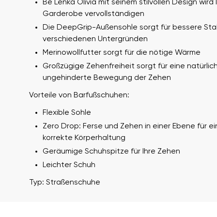
Be Lenka Olivia mit seinem stilvollen Design wird 
Garderobe vervollständigen
Die DeepGrip-Außensohle sorgt für bessere Stab
verschiedenen Untergründen
Merinowollfutter sorgt für die nötige Wärme
Großzügige Zehenfreiheit sorgt für eine natürlic
ungehinderte Bewegung der Zehen
Vorteile von Barfußschuhen:
Ihr Vor- und Nachname
Dein Name
Flexible Sohle
Zero Drop: Ferse und Zehen in einer Ebene für ei
korrekte Körperhaltung
Geräumige Schuhspitze für Ihre Zehen
Variante
Bestellnummer
Leichter Schuh
Typ: Straßenschuhe
Frage
Textbewertung