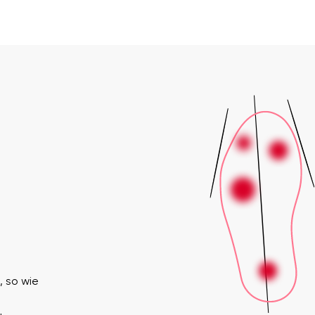
)
, so wie