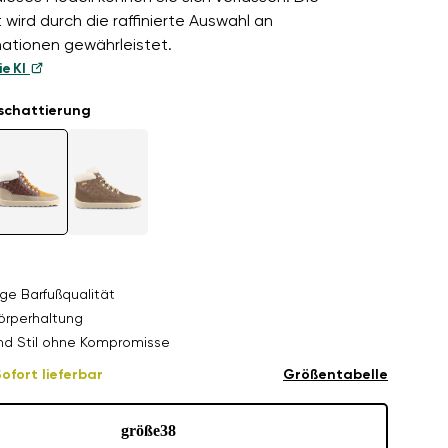
t wird durch die raffinierte Auswahl an
ationen gewährleistet.
ie KI
schattierung
ge Barfußqualität
örperhaltung
nd Stil ohne Kompromisse
ofort lieferbar
Größentabelle
größe
38