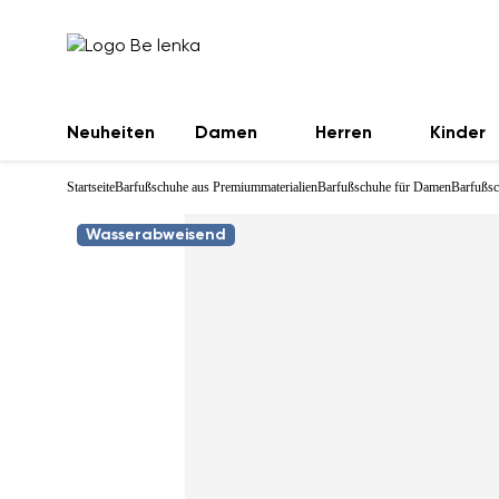
Neuheiten
Damen
Herren
Kinder
Startseite
Barfußschuhe aus Premiummaterialien
Barfußschuhe für Damen
Barfußsc
Wasserabweisend