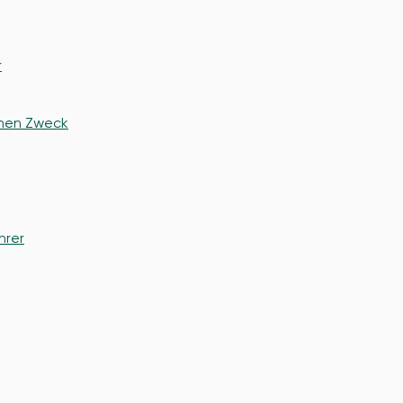
r
einen Zweck
hrer