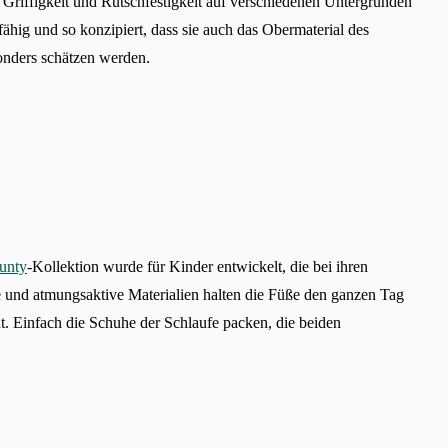
Griffigkeit und Rutschfestigkeit auf verschiedenen Untergründen
fähig und so konzipiert, dass sie auch das Obermaterial des
sonders schätzen werden.
unty
-Kollektion wurde für Kinder entwickelt, die bei ihren
e und atmungsaktive Materialien halten die Füße den ganzen Tag
Land ändern
t. Einfach die Schuhe der Schlaufe packen, die beiden
Lieferland auswählen