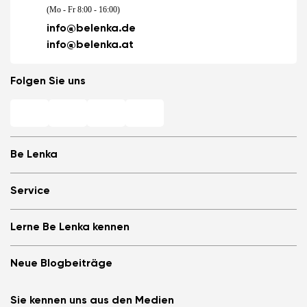
(Mo - Fr 8:00 - 16:00)
info@belenka.de
info@belenka.at
Folgen Sie uns
Be Lenka
Barfuß-Filialen
Service
Store Locator
Über uns
Häufig gestellte Fragen
Lerne Be Lenka kennen
Be Lenka in den Medien
Anmelden
Cookies
Be Lenka empfehlen &amp; Geld verdienen
Be Lenka Magazin
Datenschutzinformationen
Neue Blogbeiträge
Allgemeine Geschäftsbedingungen, Umtausch und Widerrufsrecht
Be Lenka Kids
B2B
Teilnahmebedingungen für Gewinnspiele
Be Lenka Recovery
Die Barefoot-Schuhe ArcticEdge im Extremtest. Wie
Affiliate Partnerprogramm
Sie kennen uns aus den Medien
Über unsere Sohlen
meisterten sie die Antarktis?