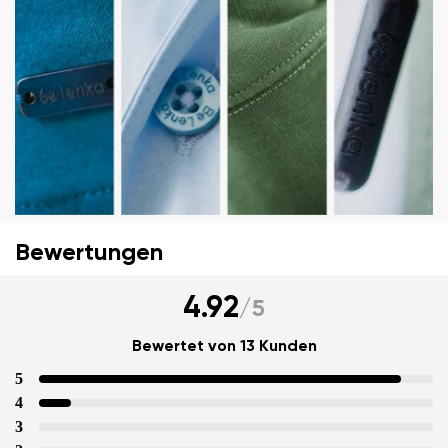
Ihr Vor- und Nachname
Dein Name
Variante
Deine E-Mail
Bewertungen
Bestellnummer
4.92
/
5
Land ändern
Variante
Lieferland auswählen
Bewertet von 13 Kunden
5
4
Textbewertung
3
Frage
Sprache auswählen