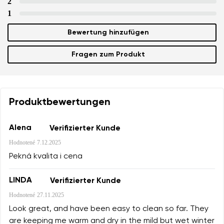
2
1
Bewertung hinzufügen
Bewertung
Ich bin mit der Verarbeitung der eingegebenen
Fragen zum Produkt
Bestätigen
personenbezogenen Daten im Sinne von
dieser
Ich bin mit der Verarbeitung der eingegebenen
Bedingungen
und deren Veröffentlichung
personenbezogenen Daten im Sinne von
dieser
einverstanden.
Bedingungen
und deren Veröffentlichung
Produktbewertungen
einverstanden.
Alena
Verifizierter Kunde
Bewertung hinzufügen
Hodnotené
7.12.2025
Pekná kvalita i cena
LINDA
Verifizierter Kunde
Hodnotené
27.11.2025
Look great, and have been easy to clean so far. They
are keeping me warm and dry in the mild but wet winter