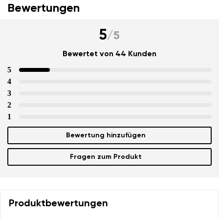
Bewertungen
5
/
5
Bewertet von 44 Kunden
5
Ihr Vor- und Nachname
4
3
2
Dein Name
Variante
1
Deine E-Mail
Bewertung hinzufügen
Fragen zum Produkt
Bestellnummer
Land ändern
Variante
Lieferland auswählen
Produktbewertungen
Textbewertung