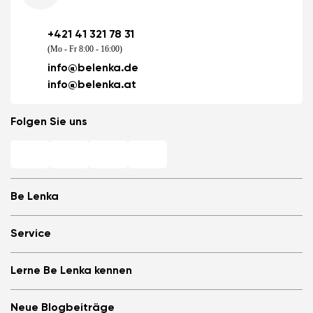
+421 41 321 78 31
(Mo - Fr 8:00 - 16:00)
info@belenka.de
info@belenka.at
Folgen Sie uns
Be Lenka
Barfuß-Filialen
Service
Store Locator
Über uns
Häufig gestellte Fragen
Lerne Be Lenka kennen
Be Lenka in den Medien
Anmelden
Cookies
Be Lenka empfehlen &amp; Geld verdienen
Be Lenka Magazin
Datenschutzinformationen
Neue Blogbeiträge
Allgemeine Geschäftsbedingungen, Umtausch und Widerrufsrecht