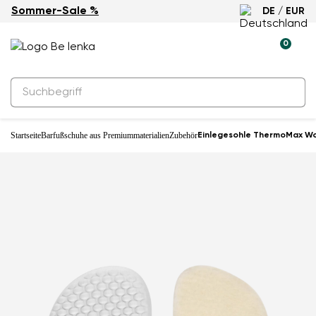
Sommer-Sale %
DE / EUR
0
Startseite
Barfußschuhe aus Premiummaterialien
Zubehör
Einlegesohle ThermoMax Wo