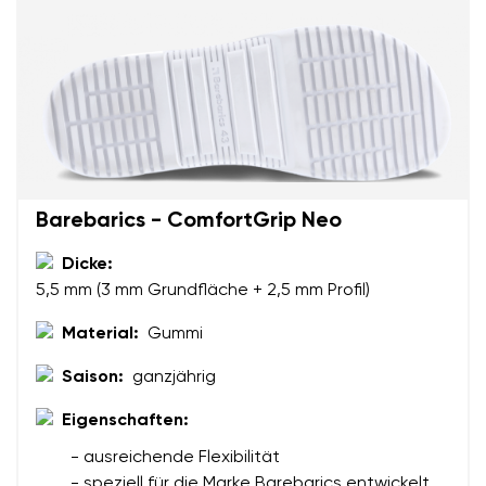
Dein Name
Variante
Deine E-Mail
Bestellnummer
Land ändern
Variante
Lieferland auswählen
Barebarics - ComfortGrip Neo
Textbewertung
Dicke:
5,5 mm (3 mm Grundfläche + 2,5 mm Profil)
Frage
Sprache auswählen
Material:
Gummi
Saison:
ganzjährig
Bewertung
Eigenschaften:
Ich bin mit der Verarbeitung der eingegebenen
Bestätigen
personenbezogenen Daten im Sinne von
dieser
- ausreichende Flexibilität
Ich bin mit der Verarbeitung der eingegebenen
Bedingungen
und deren Veröffentlichung
- speziell für die Marke Barebarics entwickelt