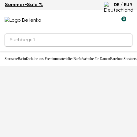
Sommer-Sale %
DE / EUR
0
Startseite
Barfußschuhe aus Premiummaterialien
Barfußschuhe für Damen
Barefoot Sneakers