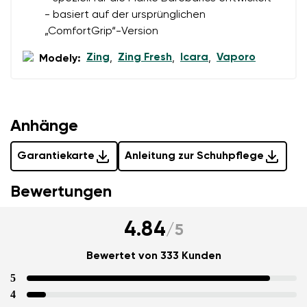
personenbezogenen Daten im Sinne von
dieser
einverstanden.
- basiert auf der ursprünglichen
Bedingungen
und deren Veröffentlichung
„ComfortGrip“-Version
einverstanden.
Zing
Zing Fresh
Icara
Vaporo
Modely:
,
,
,
Bewertung hinzufügen
Anhänge
Garantiekarte
Anleitung zur Schuhpflege
Bewertungen
4.84
/
5
Bewertet von 333 Kunden
5
4