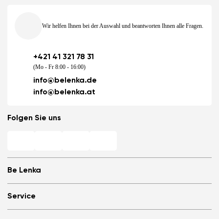
Wir helfen Ihnen bei der Auswahl und beantworten Ihnen alle Fragen.
+421 41 321 78 31
(Mo - Fr 8:00 - 16:00)
info@belenka.de
info@belenka.at
Folgen Sie uns
Be Lenka
Barfuß-Filialen
Service
Store Locator
Über uns
Häufig gestellte Fragen