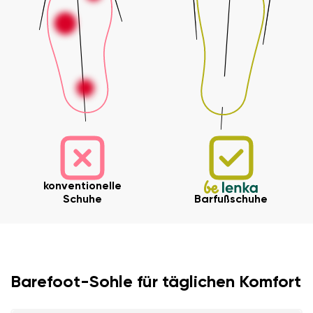
konventionelle
Schuhe
Barfußschuhe
Barefoot-Sohle für täglichen Komfort
Ihr Vor- und Nachname