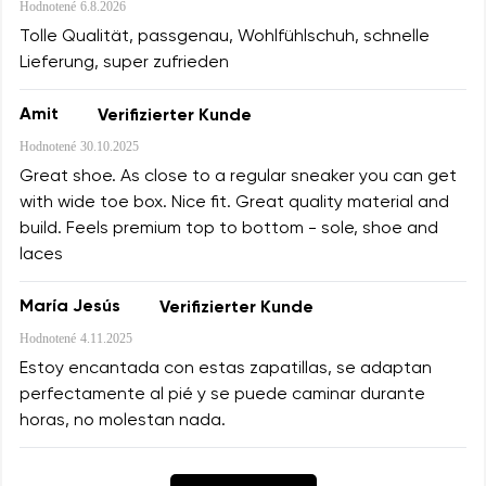
Hodnotené
6.8.2026
Tolle Qualität, passgenau, Wohlfühlschuh, schnelle
Lieferung, super zufrieden
Amit
Verifizierter Kunde
Hodnotené
30.10.2025
Great shoe. As close to a regular sneaker you can get
with wide toe box. Nice fit. Great quality material and
build. Feels premium top to bottom - sole, shoe and
laces
María Jesús
Verifizierter Kunde
Hodnotené
4.11.2025
Estoy encantada con estas zapatillas, se adaptan
perfectamente al pié y se puede caminar durante
horas, no molestan nada.