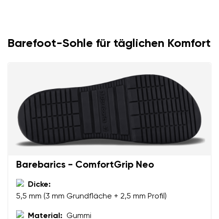
Variante
Lieferland auswählen
Textbewertung
Barefoot-Sohle für täglichen Komfort
Frage
Sprache auswählen
Bewertung
Ich bin mit der Verarbeitung der eingegebenen
Bestätigen
personenbezogenen Daten im Sinne von
dieser
Ich bin mit der Verarbeitung der eingegebenen
Bedingungen
und deren Veröffentlichung
personenbezogenen Daten im Sinne von
dieser
einverstanden.
Bedingungen
und deren Veröffentlichung
einverstanden.
Barebarics - ComfortGrip Neo
Dicke:
Bewertung hinzufügen
5,5 mm (3 mm Grundfläche + 2,5 mm Profil)
Material:
Gummi