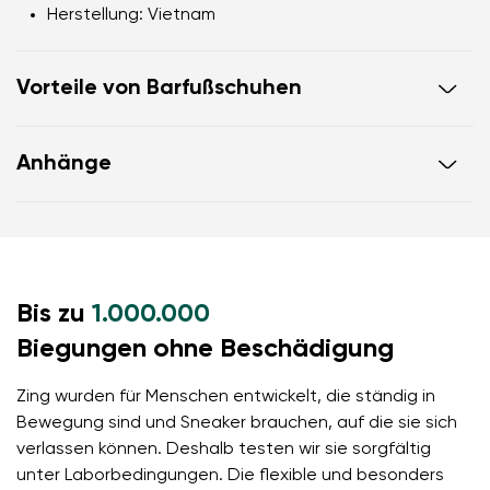
Herstellung:
Vietnam
Vorteile von Barfußschuhen
ultraflexible Laufsohle
Anhänge
Zero Drop: Fersen- und Zehenbündigkeit für eine
korrekte Körperhaltung
Garantiekarte
Anleitung zur Schuhpflege
geräumige Zehenbox für Ihre Zehen
leichter Schuh
Bis zu
1.000.000
Biegungen ohne Beschädigung
Zing wurden für Menschen entwickelt, die ständig in
Bewegung sind und Sneaker brauchen, auf die sie sich
verlassen können. Deshalb testen wir sie sorgfältig
unter Laborbedingungen. Die flexible und besonders