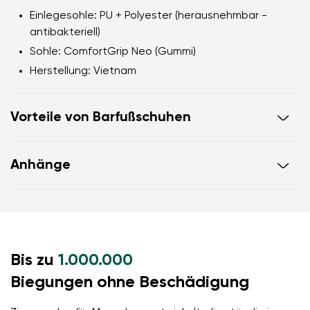
Einlegesohle:
PU + Polyester (herausnehmbar -
antibakteriell)
Sohle:
ComfortGrip Neo (Gummi)
Herstellung:
Vietnam
Vorteile von Barfußschuhen
ultraflexible Laufsohle
Anhänge
Zero Drop: Fersen- und Zehenbündigkeit für eine
korrekte Körperhaltung
Garantiekarte
Anleitung zur Schuhpflege
geräumige Zehenbox für Ihre Zehen
leichter Schuh
Bis zu
1.000.000
Biegungen ohne Beschädigung