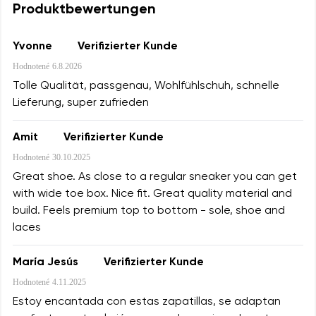
Produktbewertungen
Yvonne
Verifizierter Kunde
Hodnotené
6.8.2026
Tolle Qualität, passgenau, Wohlfühlschuh, schnelle
Lieferung, super zufrieden
Amit
Verifizierter Kunde
Hodnotené
30.10.2025
Great shoe. As close to a regular sneaker you can get
with wide toe box. Nice fit. Great quality material and
build. Feels premium top to bottom - sole, shoe and
laces
María Jesús
Verifizierter Kunde
Hodnotené
4.11.2025
Estoy encantada con estas zapatillas, se adaptan