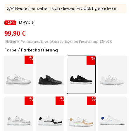
4
Besucher sehen sich dieses Produkt gerade an.
139,90 €
-29%
99,90 €
Niedrigster Verkaufspreis in den letzten 30 Tagen vor Preissenkung:
139,90 €
Farbe / Farbschattierung
%
%
%
%
%