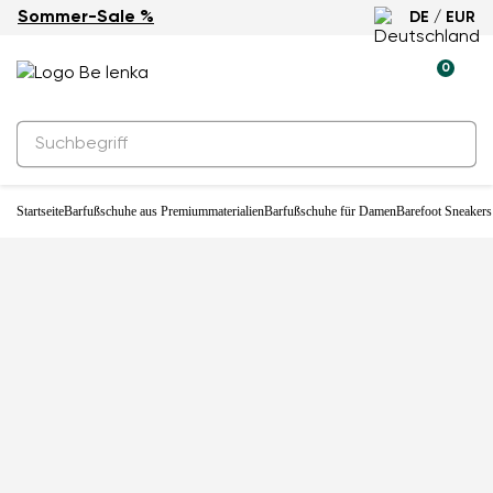
Sommer-Sale %
DE / EUR
-29%
0
Startseite
Barfußschuhe aus Premiummaterialien
Barfußschuhe für Damen
Barefoot Sneakers