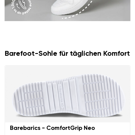
Bestellnummer
Land ändern
Variante
Lieferland auswählen
Textbewertung
Frage
Sprache auswählen
Barefoot-Sohle für täglichen Komfort
Bewertung
Ich bin mit der Verarbeitung der eingegebenen
Bestätigen
personenbezogenen Daten im Sinne von
dieser
Ich bin mit der Verarbeitung der eingegebenen
Bedingungen
und deren Veröffentlichung
personenbezogenen Daten im Sinne von
dieser
einverstanden.
Bedingungen
und deren Veröffentlichung
einverstanden.
Barebarics - ComfortGrip Neo
Bewertung hinzufügen