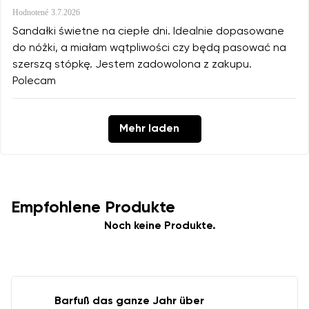
Hodnotené
3.7.2026
Sandałki świetne na ciepłe dni. Idealnie dopasowane
do nóżki, a miałam wątpliwości czy będą pasować na
szerszą stópkę. Jestem zadowolona z zakupu.
Polecam
Mehr laden
Empfohlene Produkte
Noch keine Produkte.
Barfuß das ganze Jahr über