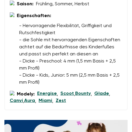
Saison:
Frühling, Sommer, Herbst
Eigenschaften:
Bestellnummer
Land ändern
- Hervorragende Flexibilität, Griffigkeit und
Variante
Lieferland auswählen
Rutschfestigkeit
- die Sohle mit hervorragenden Eigenschaften
achtet auf die Bedürfnisse des Kinderfußes
Textbewertung
und passt sich perfekt an diesen an
Frage
Sprache auswählen
- Dicke - Preschool: 4 mm (1,5 mm Basis + 2,5
mm Profil)
- Dicke - Kids, Junior: 5 mm (2,5 mm Basis + 2,5
mm Profil)
Bewertung
Energise
Scoot
Bounty
Glade
Ich bin mit der Verarbeitung der eingegebenen
Modely:
,
,
,
,
Bestätigen
Canvi
Aura
Miami
Zest
personenbezogenen Daten im Sinne von
dieser
,
,
,
Ich bin mit der Verarbeitung der eingegebenen
Bedingungen
und deren Veröffentlichung
personenbezogenen Daten im Sinne von
dieser
einverstanden.
Bedingungen
und deren Veröffentlichung
einverstanden.