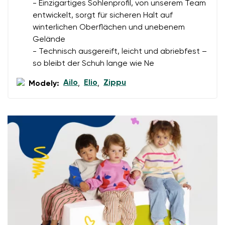
- Einzigartiges Sohlenprofil, von unserem Team
Ich bin mit der Verarbeitung der eingegebenen
Bestätigen
entwickelt, sorgt für sicheren Halt auf
personenbezogenen Daten im Sinne von
dieser
Ich bin mit der Verarbeitung der eingegebenen
winterlichen Oberflächen und unebenem
Bedingungen
und deren Veröffentlichung
personenbezogenen Daten im Sinne von
dieser
Gelände
einverstanden.
Bedingungen
und deren Veröffentlichung
- Technisch ausgereift, leicht und abriebfest –
einverstanden.
so bleibt der Schuh lange wie Ne
Ailo
Elio
Zippu
Modely:
,
,
Bewertung hinzufügen