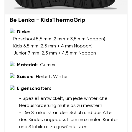
Ihr Vor- und Nachname
Be Lenka - KidsThermoGrip
Dein Name
Variante
Dicke:
- Preschool 5,5 mm (2 mm + 3,5 mm Noppen)
Deine E-Mail
- Kids 6,5 mm (2,5 mm + 4 mm Noppen)
- Junior 7 mm (2,5 mm + 4,5 mm Noppen
Bestellnummer
Land ändern
Material:
Gummi
Variante
Lieferland auswählen
Saison:
Herbst, Winter
Eigenschaften:
Textbewertung
- Speziell entwickelt, um jede winterliche
Frage
Sprache auswählen
Herausforderung mühelos zu meistern
- Die Stärke ist an den Schuh und das Alter
des Kindes angepasst, um maximalen Komfort
Bewertung
und Stabilität zu gewährleisten