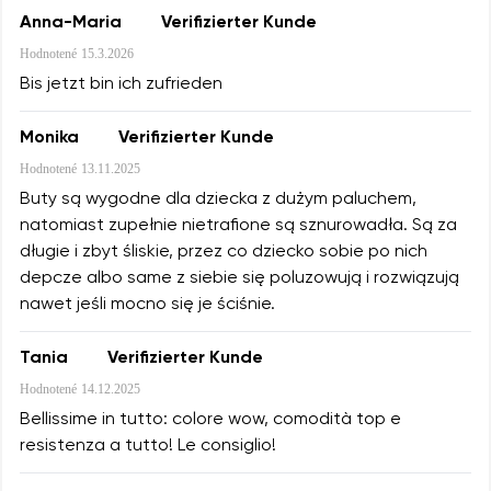
Anna-Maria
Verifizierter Kunde
Hodnotené
15.3.2026
Bis jetzt bin ich zufrieden
Monika
Verifizierter Kunde
Hodnotené
13.11.2025
Buty są wygodne dla dziecka z dużym paluchem,
natomiast zupełnie nietrafione są sznurowadła. Są za
długie i zbyt śliskie, przez co dziecko sobie po nich
depcze albo same z siebie się poluzowują i rozwiązują
nawet jeśli mocno się je ściśnie.
Tania
Verifizierter Kunde
Hodnotené
14.12.2025
Bellissime in tutto: colore wow, comodità top e
resistenza a tutto! Le consiglio!