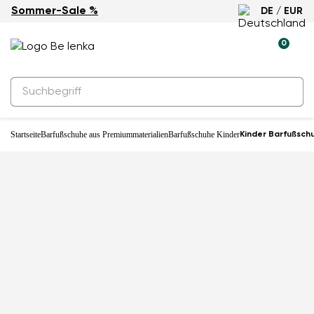
Sommer-Sale %
DE / EUR
Wasserabweisend
0
Startseite
Barfußschuhe aus Premiummaterialien
Barfußschuhe Kinder
Kinder Barfußschu