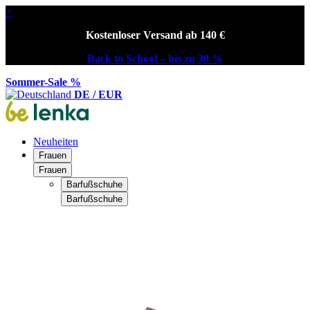
×
Kostenloser Versand ab 140 €
Back to School – bis zu 30 %
Sommer-Sale %
DE / EUR
Neuheiten
Frauen
Frauen
Barfußschuhe
Barfußschuhe