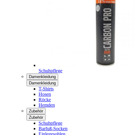
Schuhpflege
Damenkleidung
Damenkleidung
T-Shirts
Hosen
Röcke
Hemden
Zubehör
Zubehör
Schuhpflege
Barfuß-Socken
Einlegesohlen